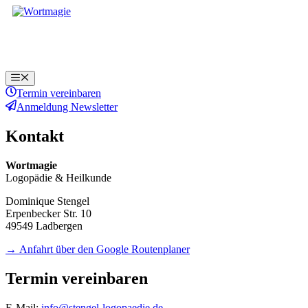
Zum
Zum
Inhalt
Inhalt
springen
springen
Menü
Termin vereinbaren
Anmeldung Newsletter
Kontakt
Wortmagie
Logopädie & Heilkunde
Dominique Stengel
Erpenbecker Str. 10
49549 Ladbergen
→ Anfahrt über den Google Routenplaner
Termin vereinbaren
E-Mail:
info@stengel-logopaedie.de