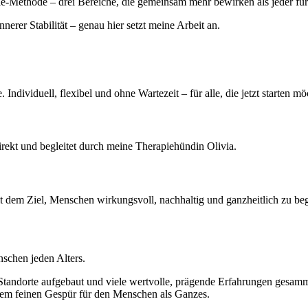
-Methode – drei Bereiche, die gemeinsam mehr bewirken als jeder für 
er Stabilität – genau hier setzt meine Arbeit an.
ividuell, flexibel und ohne Wartezeit – für alle, die jetzt starten mö
irekt und begleitet durch meine Therapiehündin Olivia.
 dem Ziel, Menschen wirkungsvoll, nachhaltig und ganzheitlich zu begl
nschen jeden Alters.
e Standorte aufgebaut und viele wertvolle, prägende Erfahrungen gesamm
nem feinen Gespür für den Menschen als Ganzes.