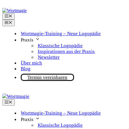
Zum
Zum
Inhalt
Inhalt
springen
springen
Menü
Menü
Wortmagie-Training – Neue Logopädie
Praxis
Klassische Logopädie
Inspirationen aus der Praxis
Newsletter
Über mich
Blog
Termin vereinbaren
Menü
Wortmagie-Training – Neue Logopädie
Praxis
Klassische Logopädie